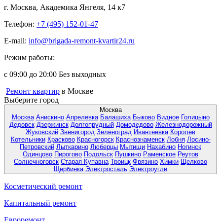
г. Москва, Академика Янгеля, 14 к7
Телефон:
+7 (495) 152-01-47
E-mail:
info@brigada-remont-kvartir24.ru
Режим работы:
с 09:00 до 20:00 Без выходных
Ремонт квартир
в Москве
Выберите город
Москва
Москва
Анискино
Апрелевка
Балашиха
Быково
Видное
Голицыно
Дедовск
Дзержинск
Долгопрудный
Домодедово
Железнодорожный
Жуковский
Звенигород
Зеленоград
Ивантеевка
Королев
Котельники
Красково
Красногорск
Краснознаменск
Лобня
Лосино-
Петровский
Лыткарино
Люберцы
Мытищи
Нахабино
Ногинск
Одинцово
Пирогово
Подольск
Пушкино
Раменское
Реутов
Солнечногорск
Старая Купавна
Троицк
Фрязино
Химки
Щелково
Щербинка
Электросталь
Электроугли
Косметический ремонт
Капитальный ремонт
Евроремонт