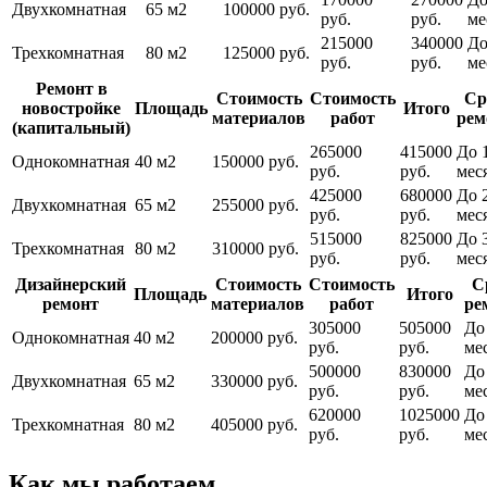
Двухкомнатная
65 м2
100000 руб.
руб.
руб.
ме
215000
340000
До
Трехкомнатная
80 м2
125000 руб.
руб.
руб.
ме
Ремонт в
Стоимость
Стоимость
Ср
новостройке
Площадь
Итого
материалов
работ
рем
(капитальный)
265000
415000
До 
Однокомнатная
40 м2
150000 руб.
руб.
руб.
мес
425000
680000
До 
Двухкомнатная
65 м2
255000 руб.
руб.
руб.
мес
515000
825000
До 
Трехкомнатная
80 м2
310000 руб.
руб.
руб.
мес
Дизайнерский
Стоимость
Стоимость
С
Площадь
Итого
ремонт
материалов
работ
ре
305000
505000
До
Однокомнатная
40 м2
200000 руб.
руб.
руб.
ме
500000
830000
До
Двухкомнатная
65 м2
330000 руб.
руб.
руб.
ме
620000
1025000
До
Трехкомнатная
80 м2
405000 руб.
руб.
руб.
ме
Как мы работаем