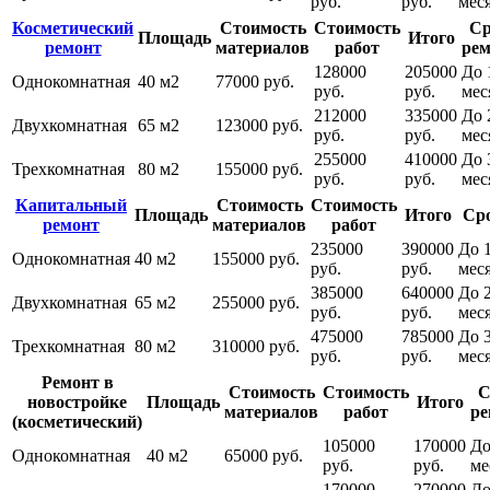
руб.
руб.
мес
Косметический
Стоимость
Стоимость
Ср
Площадь
Итого
ремонт
материалов
работ
рем
128000
205000
До 
Однокомнатная
40 м2
77000 руб.
руб.
руб.
мес
212000
335000
До 
Двухкомнатная
65 м2
123000 руб.
руб.
руб.
мес
255000
410000
До 
Трехкомнатная
80 м2
155000 руб.
руб.
руб.
мес
Капитальный
Стоимость
Стоимость
Площадь
Итого
Ср
ремонт
материалов
работ
235000
390000
До 1
Однокомнатная
40 м2
155000 руб.
руб.
руб.
мес
385000
640000
До 
Двухкомнатная
65 м2
255000 руб.
руб.
руб.
мес
475000
785000
До 
Трехкомнатная
80 м2
310000 руб.
руб.
руб.
мес
Ремонт в
Стоимость
Стоимость
С
новостройке
Площадь
Итого
материалов
работ
ре
(косметический)
105000
170000
До
Однокомнатная
40 м2
65000 руб.
руб.
руб.
ме
170000
270000
До